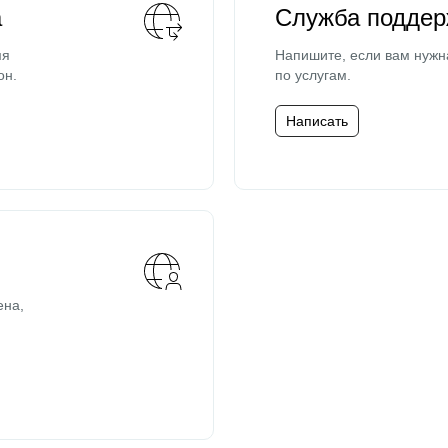
а
Служба поддер
мя
Напишите, если вам нужн
он.
по услугам.
Написать
ена,