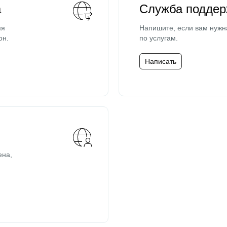
а
Служба поддер
мя
Напишите, если вам нужн
он.
по услугам.
Написать
ена,