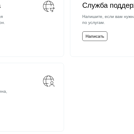
а
Служба поддер
мя
Напишите, если вам нужн
он.
по услугам.
Написать
ена,